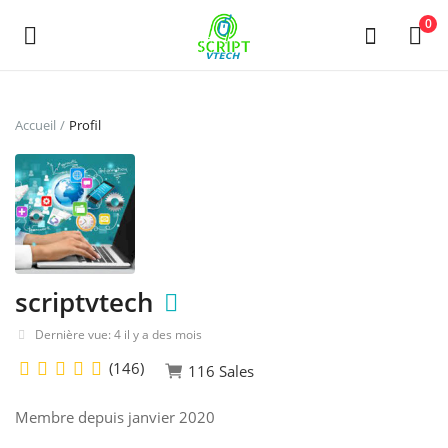
Powered by
Translate
0
Vendre
Accueil
Profil
maintenant
Main Menu
Catégories
scriptvtech
Accueil
Dernière vue: 4 il y a des mois
Liste de souhaits
(146)
116 Sales
Contact
Membre depuis janvier 2020
Blog