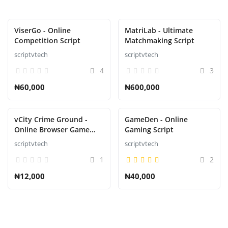
ViserGo - Online
MatriLab - Ultimate
Competition Script
Matchmaking Script
scriptvtech
scriptvtech
4
3
₦60,000
₦600,000
vCity Crime Ground -
GameDen - Online
Online Browser Game
Gaming Script
Platform game powered
scriptvtech
scriptvtech
by vCity engine
1
2
₦12,000
₦40,000