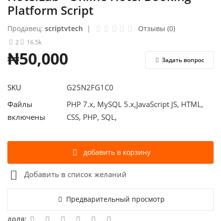
Platform Script
Авторизоваться
Продавец:
scriptvtech
|
Отзывы (0)
2
16.5k
регистр
₦50,000
Задать вопрос
Russian
SKU
G25N2FG1C0
Файлы
PHP 7.x, MySQL 5.x,JavaScript JS, HTML,
включены
CSS, PHP, SQL,
добавить в корзину
Добавить в список желаний
Предварительный просмотр
доля: