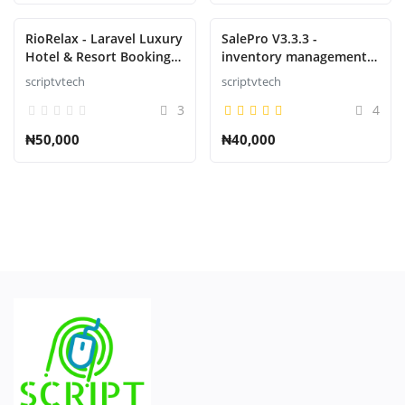
RioRelax - Laravel Luxury
SalePro V3.3.3 -
Hotel & Resort Booking
inventory management
Script
system with POS, HRM,
scriptvtech
scriptvtech
accounting
3
4
₦50,000
₦40,000