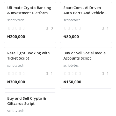
Ultimate Crypto Banking
SpareCom - AI Driven
& Investment Platform
Auto Parts And Vehicle
Script
Accessories Ecommerce
scriptvtech
scriptvtech
Script
0
1
₦200,000
₦80,000
RazeFlight Booking with
Buy or Sell Social media
Ticket Script
Accounts Script
scriptvtech
scriptvtech
1
1
₦300,000
₦150,000
Buy and Sell Crypto &
Giftcards Script
scriptvtech