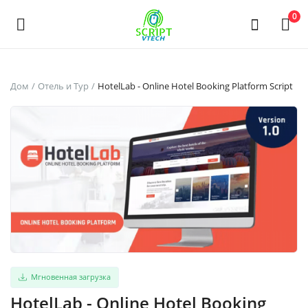
Powered by
Translate
0
Продать
Дом
Отель и Тур
HotelLab - Online Hotel Booking Platform Script
сейчас
Main Menu
Категории
Дом
Список желаний
Contact
Мгновенная загрузка
HotelLab - Online Hotel Booking
Blog