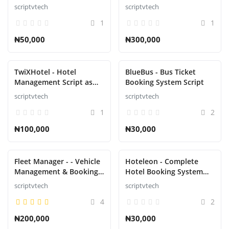
scriptvtech
scriptvtech
1
1
₦50,000
₦300,000
TwiXHotel - Hotel
BlueBus - Bus Ticket
Management Script as
Booking System Script
SAAS
scriptvtech
scriptvtech
1
2
₦100,000
₦30,000
Fleet Manager - - Vehicle
Hoteleon - Complete
Management & Booking
Hotel Booking System
System
Script
scriptvtech
scriptvtech
4
2
₦200,000
₦30,000