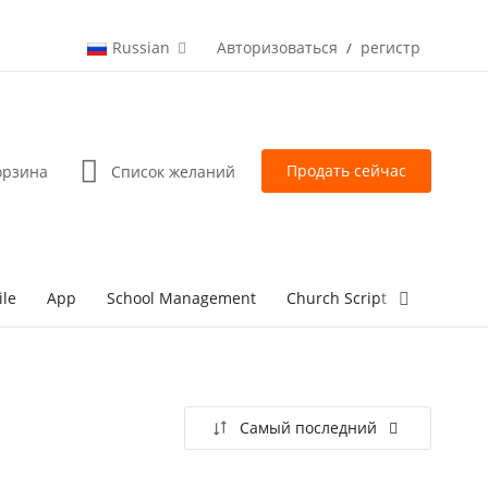
Russian
Авторизоваться
регистр
/
Продать сейчас
орзина
Список желаний
ile
App
School Management
Church Script
lottery Sc
Самый последний