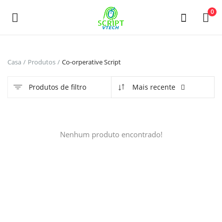
Powered by
Translate
0
Venda
Casa
Produtos
Co-orperative Script
agora
Produtos de filtro
Mais recente
Main Menu
Categorias
Nenhum produto encontrado!
Casa
Lista de Desejos
Contact
Blog