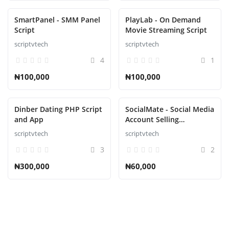
SmartPanel - SMM Panel
PlayLab - On Demand
Script
Movie Streaming Script
scriptvtech
scriptvtech
4
1
₦100,000
₦100,000
Dinber Dating PHP Script
SocialMate - Social Media
and App
Account Selling
Marketplace Script
scriptvtech
scriptvtech
3
2
₦300,000
₦60,000