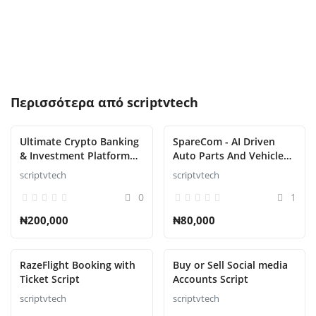
Περισσότερα από
scriptvtech
Ultimate Crypto Banking
SpareCom - AI Driven
& Investment Platform
Auto Parts And Vehicle
Script
Accessories Ecommerce
scriptvtech
scriptvtech
Script
0
1
₦200,000
₦80,000
RazeFlight Booking with
Buy or Sell Social media
Ticket Script
Accounts Script
scriptvtech
scriptvtech