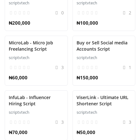
scriptvtech
scriptvtech
0
2
₦200,000
₦100,000
MicroLab - Micro Job
Buy or Sell Social media
Freelancing Script
Accounts Script
scriptvtech
scriptvtech
3
1
₦60,000
₦150,000
InfuLab - Influencer
ViserLink - Ultimate URL
Hiring Script
Shortener Script
scriptvtech
scriptvtech
3
3
₦70,000
₦50,000