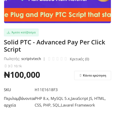
Σύνδεση
Εγγραφείτε
Άμεσο κατέβασμα
Ελληνικά
Solid PTC - Advanced Pay Per Click
Script
Πωλητής:
scriptvtech
|
Κριτικές (0)
3
10.1k
₦100,000
Κάντε ερώτηση
SKU
H11E1618F3
Περιλαμβάνονται
PHP 8.x, MySQL 5.x,JavaScript JS, HTML,
αρχεία
CSS, PHP, SQL,Lavarel Framework