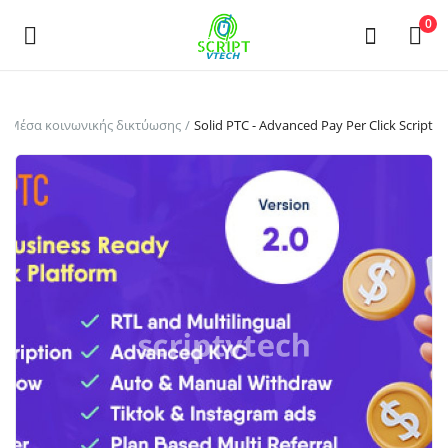
Powered by
Translate
0
Πουλήστε
Μέσα κοινωνικής δικτύωσης
Solid PTC - Advanced Pay Per Click Script
τώρα
Main Menu
Κατηγορίες
Αρχική
Επιθυμητά
Contact
Blog